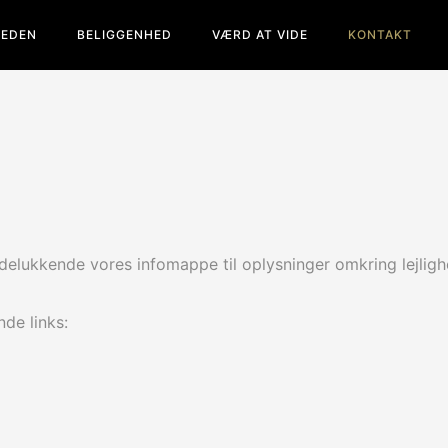
HEDEN
BELIGGENHED
VÆRD AT VIDE
KONTAKT
E
udelukkende vores infomappe til oplysninger omkring lejlig
de links: