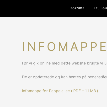
FORSIDE
LEJLIG
INFOMAPP
Før vi gik online med dette website brugte vi 
De er opdaterede og kan hentes på nedenståen
Infomappe for Pappelallee (.PDF – 1,1 MB.)