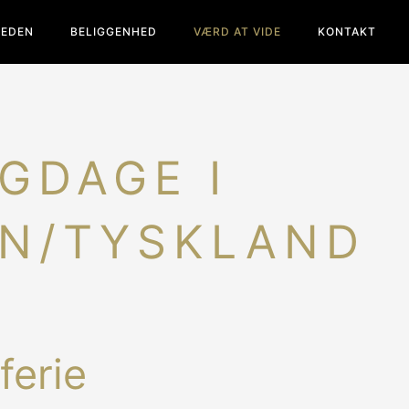
HEDEN
BELIGGENHED
VÆRD AT VIDE
KONTAKT
GDAGE I
IN/TYSKLAND
erie