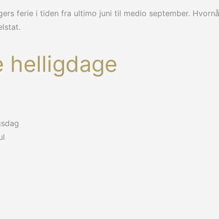
ers ferie i tiden fra ultimo juni til medio september. Hvornå
elstat.
le helligdage
gsdag
ul