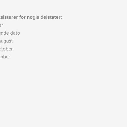
sisterer for nogle delstater:
ar
tende dato
august
ktober
ember